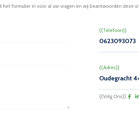
l het formulier in voor al uw vragen en wij beantwoorden deze s
{{Telefoon}}
0623093073
{{Adres}}
Oudegracht 4
{{Volg Ons}}: