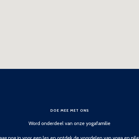
DOE MEE MET ONS
Word onderdeel van onze yogafamilie
daag nog in voor een les en ontdek de voordelen van yoga en pilat