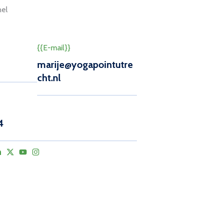
nel
{{E-mail}}
marije@yogapointutre
cht.nl
4