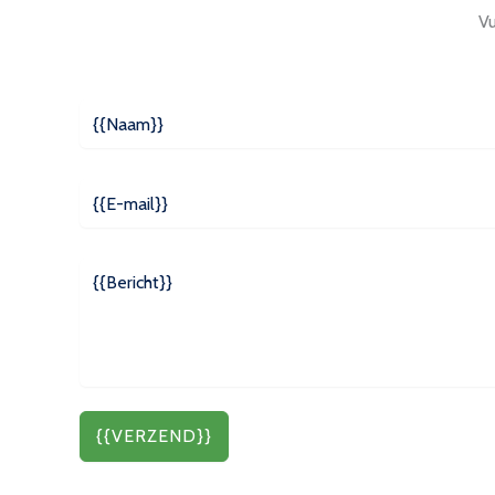
Vu
{{VERZEND}}